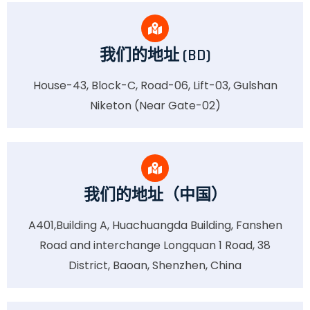
我们的地址 (BD)
House-43, Block-C, Road-06, Lift-03, Gulshan
Niketon (Near Gate-02)
我们的地址（中国）
A401,Building A, Huachuangda Building, Fanshen
Road and interchange Longquan 1 Road, 38
District, Baoan, Shenzhen, China